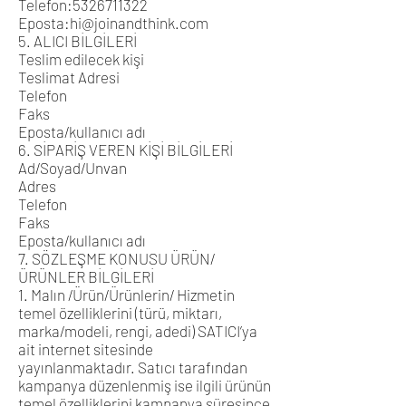
Telefon:
5326711322
Eposta:
hi@joinandthink.com
5. ALICI BİLGİLERİ
Teslim edilecek kişi
Teslimat Adresi
Telefon
Faks
Eposta/kullanıcı adı
6. SİPARİŞ VEREN KİŞİ BİLGİLERİ
Ad/Soyad/Unvan
Adres
Telefon
Faks
Eposta/kullanıcı adı
7. SÖZLEŞME KONUSU ÜRÜN/
ÜRÜNLER BİLGİLERİ
1. Malın /Ürün/Ürünlerin/ Hizmetin
temel özelliklerini (türü, miktarı,
marka/modeli, rengi, adedi) SATICI’ya
ait internet sitesinde
yayınlanmaktadır. Satıcı tarafından
kampanya düzenlenmiş ise ilgili ürünün
temel özelliklerini kampanya süresince