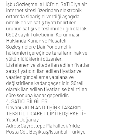
İşbu Sözleşme, ALICI’nın, SATICI’ya ait
internet sitesi üzerinden elektronik
ortamda siparişini verdiği aşağıda
nitelikleri ve satış fiyatı belirtilen
ürünün satışı ve teslimi ile ilgili olarak
6502 sayılı Tüketicinin Korunması
Hakkında Kanun ve Mesafeli
Sözleşmelere Dair Yönetmelik
hükümleri gereğince tarafların hak ve
yükümlülüklerini düzenler.
Listelenen ve sitede ilan edilen fiyatlar
satış fiyatıdır. İlan edilen fiyatlar ve
vaatler güncelleme yapılana ve
değiştirilene kadar geçerlidir. Süreli
olarak ilan edilen fiyatlar ise belirtilen
süre sonuna kadar geçerlidir.
4. SATICI BİLGİLERİ
Ünvanı:JOİN AND THİNK TASARIM
TEKSTİL TİCARET LİMİTEDŞİRKETİ -
Yusuf Doğanay
Adres:Gayrettepe Mahallesi, Yıldız
Posta Cd., Beşiktaş/İstanbul, Türkiye