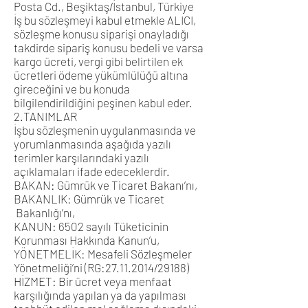
Posta Cd., Beşiktaş/İstanbul, Türkiye
İş bu sözleşmeyi kabul etmekle ALICI,
sözleşme konusu siparişi onayladığı
takdirde sipariş konusu bedeli ve varsa
kargo ücreti, vergi gibi belirtilen ek
ücretleri ödeme yükümlülüğü altına
gireceğini ve bu konuda
bilgilendirildiğini peşinen kabul eder.
2.TANIMLAR
İşbu sözleşmenin uygulanmasında ve
yorumlanmasında aşağıda yazılı
terimler karşılarındaki yazılı
açıklamaları ifade edeceklerdir.
BAKAN: Gümrük ve Ticaret Bakanı’nı,
BAKANLIK: Gümrük ve Ticaret
Bakanlığı’nı,
KANUN: 6502 sayılı Tüketicinin
Korunması Hakkında Kanun’u,
YÖNETMELİK: Mesafeli Sözleşmeler
Yönetmeliği’ni (RG:
27.11.2014
/29188)
HİZMET: Bir ücret veya menfaat
karşılığında yapılan ya da yapılması