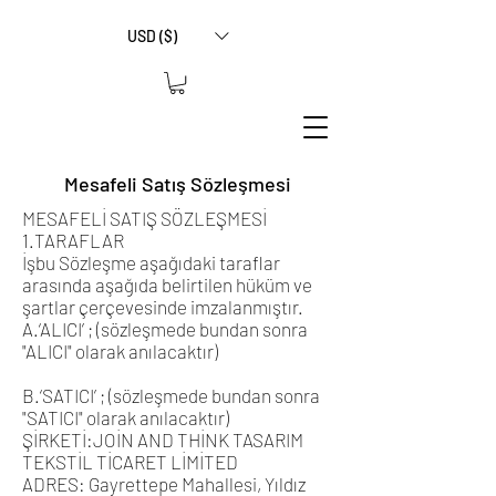
USD ($)
Mesafeli Satış Sözleşmesi
MESAFELİ SATIŞ SÖZLEŞMESİ
1.TARAFLAR
İşbu Sözleşme aşağıdaki taraflar
arasında aşağıda belirtilen hüküm ve
şartlar çerçevesinde imzalanmıştır.
A.‘ALICI’ ; (sözleşmede bundan sonra
"ALICI" olarak anılacaktır)
B.‘SATICI’ ; (sözleşmede bundan sonra
"SATICI" olarak anılacaktır)
ŞİRKETİ:JOİN AND THİNK TASARIM
TEKSTİL TİCARET LİMİTED
ADRES: Gayrettepe Mahallesi, Yıldız