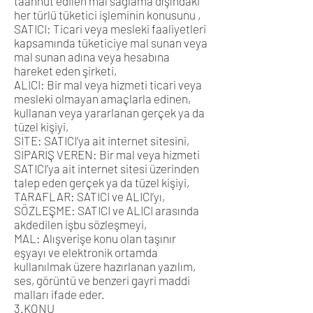
taahhüt edilen mal sağlama dışındaki
her türlü tüketici işleminin konusunu ,
SATICI: Ticari veya mesleki faaliyetleri
kapsamında tüketiciye mal sunan veya
mal sunan adına veya hesabına
hareket eden şirketi,
ALICI: Bir mal veya hizmeti ticari veya
mesleki olmayan amaçlarla edinen,
kullanan veya yararlanan gerçek ya da
tüzel kişiyi,
SİTE: SATICI’ya ait internet sitesini,
SİPARİŞ VEREN: Bir mal veya hizmeti
SATICI’ya ait internet sitesi üzerinden
talep eden gerçek ya da tüzel kişiyi,
TARAFLAR: SATICI ve ALICI’yı,
SÖZLEŞME: SATICI ve ALICI arasında
akdedilen işbu sözleşmeyi,
MAL: Alışverişe konu olan taşınır
eşyayı ve elektronik ortamda
kullanılmak üzere hazırlanan yazılım,
ses, görüntü ve benzeri gayri maddi
malları ifade eder.
3.KONU