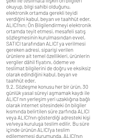
şekli ile teslimata ilişkin ön bilgileri
okuyup, bilgi sahibi olduğunu,
elektronik ortamda gerekli teyidi
verdiğini kabul, beyan ve taahhüt eder.
ALICI’nın; Ön Bilgilendirmeyi elektronik
ortamda teyit etmesi, mesafeli satış
sözleşmesinin kurulmasından evvel,
SATICI tarafından ALICI' ya verilmesi
gereken adresi, siparişi verilen
ürünlere ait temel özellikleri, ürünlerin
vergiler dâhil fiyatını, ödeme ve
teslimat bilgilerini de doğru ve eksiksiz
olarak edindiğini kabul, beyan ve
taahhüt eder.
9.2. Sözleşme konusu her bir ürün, 30
günlük yasal süreyi aşmamak kaydı ile
ALICI' nın yerleşim yeri uzaklığına bağlı
olarak internet sitesindeki ön bilgiler
kısmında belirtilen süre zarfında ALICI
veya ALICI’nın gösterdiği adresteki kişi
ve/veya kuruluşa teslim edilir. Bu süre
içinde ürünün ALICI’ya teslim
edilememesi durumunda, ALICI’nın