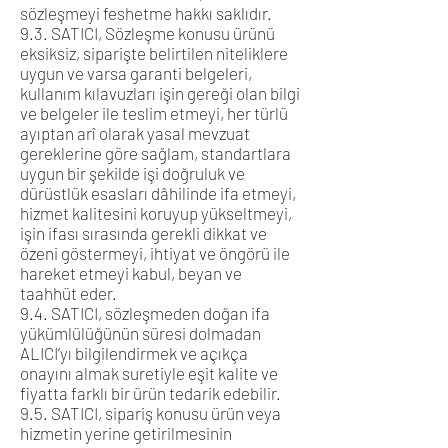
sözleşmeyi feshetme hakkı saklıdır.
9.3. SATICI, Sözleşme konusu ürünü
eksiksiz, siparişte belirtilen niteliklere
uygun ve varsa garanti belgeleri,
kullanım kılavuzları işin gereği olan bilgi
ve belgeler ile teslim etmeyi, her türlü
ayıptan arî olarak yasal mevzuat
gereklerine göre sağlam, standartlara
uygun bir şekilde işi doğruluk ve
dürüstlük esasları dâhilinde ifa etmeyi,
hizmet kalitesini koruyup yükseltmeyi,
işin ifası sırasında gerekli dikkat ve
özeni göstermeyi, ihtiyat ve öngörü ile
hareket etmeyi kabul, beyan ve
taahhüt eder.
9.4. SATICI, sözleşmeden doğan ifa
yükümlülüğünün süresi dolmadan
ALICI’yı bilgilendirmek ve açıkça
onayını almak suretiyle eşit kalite ve
fiyatta farklı bir ürün tedarik edebilir.
9.5. SATICI, sipariş konusu ürün veya
hizmetin yerine getirilmesinin