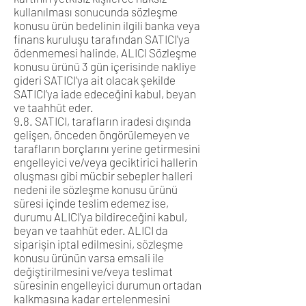
kullanılması sonucunda sözleşme
konusu ürün bedelinin ilgili banka veya
finans kuruluşu tarafından SATICI'ya
ödenmemesi halinde, ALICI Sözleşme
konusu ürünü 3 gün içerisinde nakliye
gideri SATICI’ya ait olacak şekilde
SATICI’ya iade edeceğini kabul, beyan
ve taahhüt eder.
9.8. SATICI, tarafların iradesi dışında
gelişen, önceden öngörülemeyen ve
tarafların borçlarını yerine getirmesini
engelleyici ve/veya geciktirici hallerin
oluşması gibi mücbir sebepler halleri
nedeni ile sözleşme konusu ürünü
süresi içinde teslim edemez ise,
durumu ALICI'ya bildireceğini kabul,
beyan ve taahhüt eder. ALICI da
siparişin iptal edilmesini, sözleşme
konusu ürünün varsa emsali ile
değiştirilmesini ve/veya teslimat
süresinin engelleyici durumun ortadan
kalkmasına kadar ertelenmesini