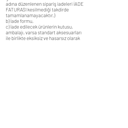
adına düzenlenen sipariş iadeleri İADE
FATURASI kesilmediği takdirde
tamamlanamayacaktır.)
b) İade formu,
c) İade edilecek ürünlerin kutusu,
ambalajı, varsa standart aksesuarları
ile birlikte eksiksiz ve hasarsız olarak
teslim edilmesi gerekmektedir.
d) SATICI, cayma bildiriminin kendisine
ulaşmasından itibaren en geç 10
günlük süre içerisinde toplam bedeli ve
ALICI’yı borç altına sokan belgeleri
ALICI’ ya iade etmek ve 20 günlük süre
içerisinde malı iade almakla
yükümlüdür.
e) ALICI’ nın kusurundan kaynaklanan
bir nedenle malın değerinde bir azalma
olursa veya iade imkânsızlaşırsa ALICI
kusuru oranında SATICI’ nın zararlarını
tazmin etmekle yükümlüdür. Ancak
cayma hakkı süresi içinde malın veya
ürünün usulüne uygun kullanılması