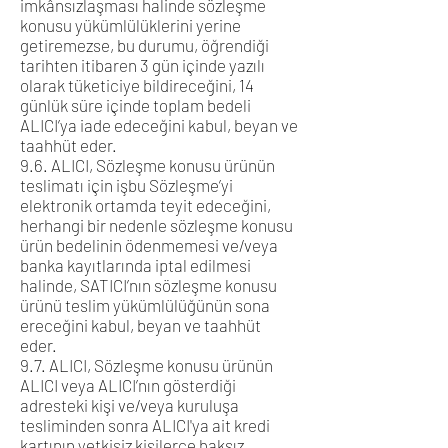
imkânsızlaşması halinde sözleşme
konusu yükümlülüklerini yerine
getiremezse, bu durumu, öğrendiği
tarihten itibaren 3 gün içinde yazılı
olarak tüketiciye bildireceğini, 14
günlük süre içinde toplam bedeli
ALICI’ya iade edeceğini kabul, beyan ve
taahhüt eder.
9.6. ALICI, Sözleşme konusu ürünün
teslimatı için işbu Sözleşme’yi
elektronik ortamda teyit edeceğini,
herhangi bir nedenle sözleşme konusu
ürün bedelinin ödenmemesi ve/veya
banka kayıtlarında iptal edilmesi
halinde, SATICI’nın sözleşme konusu
ürünü teslim yükümlülüğünün sona
ereceğini kabul, beyan ve taahhüt
eder.
9.7. ALICI, Sözleşme konusu ürünün
ALICI veya ALICI’nın gösterdiği
adresteki kişi ve/veya kuruluşa
tesliminden sonra ALICI'ya ait kredi
kartının yetkisiz kişilerce haksız