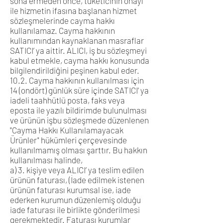
sona ermeden önce, tüketicinin onayı
ile hizmetin ifasına başlanan hizmet
sözleşmelerinde cayma hakkı
kullanılamaz. Cayma hakkının
kullanımından kaynaklanan masraflar
SATICI’ ya aittir. ALICI, iş bu sözleşmeyi
kabul etmekle, cayma hakkı konusunda
bilgilendirildiğini peşinen kabul eder.
10.2. Cayma hakkının kullanılması için
14 (ondört) günlük süre içinde SATICI' ya
iadeli taahhütlü posta, faks veya
eposta ile yazılı bildirimde bulunulması
ve ürünün işbu sözleşmede düzenlenen
"Cayma Hakkı Kullanılamayacak
Ürünler" hükümleri çerçevesinde
kullanılmamış olması şarttır. Bu hakkın
kullanılması halinde,
a) 3. kişiye veya ALICI’ ya teslim edilen
ürünün faturası, (İade edilmek istenen
ürünün faturası kurumsal ise, iade
ederken kurumun düzenlemiş olduğu
iade faturası ile birlikte gönderilmesi
gerekmektedir. Faturası kurumlar