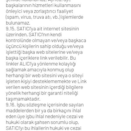
başkalarının hizmetleri kullanmasını
önleyici veya zorlaştırıcı faaliyet
(spam, virus, truva atı, vb.) işlemlerde
bulunamaz.
9.15. SATICI’ya ait internet sitesinin
üzerinden, SATICI’nın kendi
kontrolünde olmayan ve/veya başkaca
üçüncü kişilerin sahip olduğu ve/veya
işlettiği başka web sitelerine ve/veya
başka içeriklere link verilebilir. Bu
linkler ALICI’ya yönlenme kolaylığı
sağlamak amacıyla konmuş olup
herhangi bir web sitesini veya o siteyi
işleten kişiyi desteklememekte ve Link
verilen web sitesinin içerdiği bilgilere
yönelik herhangi bir garanti niteliği
taşımamaktadır.
9.16. İşbu sözleşme içerisinde sayılan
maddelerden bir ya da birkaçını ihlal
eden üye işbu ihlal nedeniyle cezai ve
hukuki olarak şahsen sorumlu olup,
SATICI’yı bu ihlallerin hukuki ve cezai