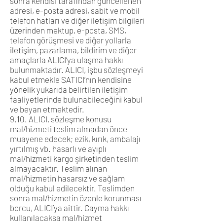
sonra kendisi tarafından güncellenen
adresi, e-posta adresi, sabit ve mobil
telefon hatları ve diğer iletişim bilgileri
üzerinden mektup, e-posta, SMS,
telefon görüşmesi ve diğer yollarla
iletişim, pazarlama, bildirim ve diğer
amaçlarla ALICI’ya ulaşma hakkı
bulunmaktadır. ALICI, işbu sözleşmeyi
kabul etmekle SATICI’nın kendisine
yönelik yukarıda belirtilen iletişim
faaliyetlerinde bulunabileceğini kabul
ve beyan etmektedir.
9.10. ALICI, sözleşme konusu
mal/hizmeti teslim almadan önce
muayene edecek; ezik, kırık, ambalajı
yırtılmış vb. hasarlı ve ayıplı
mal/hizmeti kargo şirketinden teslim
almayacaktır. Teslim alınan
mal/hizmetin hasarsız ve sağlam
olduğu kabul edilecektir. Teslimden
sonra mal/hizmetin özenle korunması
borcu, ALICI’ya aittir. Cayma hakkı
kullanılacaksa mal/hizmet