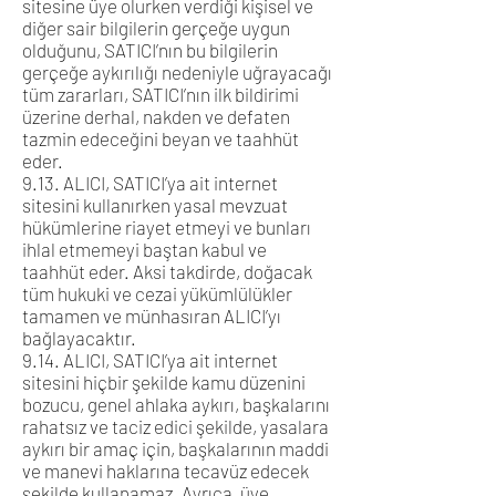
sitesine üye olurken verdiği kişisel ve
diğer sair bilgilerin gerçeğe uygun
olduğunu, SATICI’nın bu bilgilerin
gerçeğe aykırılığı nedeniyle uğrayacağı
tüm zararları, SATICI’nın ilk bildirimi
üzerine derhal, nakden ve defaten
tazmin edeceğini beyan ve taahhüt
eder.
9.13. ALICI, SATICI’ya ait internet
sitesini kullanırken yasal mevzuat
hükümlerine riayet etmeyi ve bunları
ihlal etmemeyi baştan kabul ve
taahhüt eder. Aksi takdirde, doğacak
tüm hukuki ve cezai yükümlülükler
tamamen ve münhasıran ALICI’yı
bağlayacaktır.
9.14. ALICI, SATICI’ya ait internet
sitesini hiçbir şekilde kamu düzenini
bozucu, genel ahlaka aykırı, başkalarını
rahatsız ve taciz edici şekilde, yasalara
aykırı bir amaç için, başkalarının maddi
ve manevi haklarına tecavüz edecek
şekilde kullanamaz. Ayrıca, üye